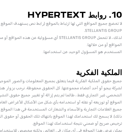
10. روابط HYPERTEXT
لا تخضع جميع المواقع التي لها ارتباط بالموقع (رابط نص يستهدف الموقع 
STELLANTIS GROUP.
لذلك ، لا تتحمل STELLANTIS GROUP أي مسؤولية عن
المواقع أو من خلالها.
المستخدم هو المسؤول الوحيد عن استخدامها.
الملكية الفكرية
جميع حقوق الملكية الفكرية فيما يتعلق بجميع المعلومات والصور الموجود
لشركة بيجو أو أحد أعضاء مجموعتها. كل الحقوق محفوظة. نرحب بزوار هذا 
الشخصي غير التجاري فقط ، طالما لم يتم إزالة أو تغيير جميع حقوق النشر 
الموقع أو توزيعه أو نقله أو استخدامه بأي شكل من الأشكال للأغراض العامة
جميع العلامات التجارية والأسماء والشعارات المستخدمة في هذا الموقع م
ذلك). لا يسمح لك استخدامك لهذا الموقع بانتهاك تلك الحقوق أو حقوق الم
ترخيص صريح أو ضمني نتيجة استخدامك لهذا الموقع.
يمكن عرض هذا الموقع في أي مكان في العالم ، ولكنه مخصص للاستخدام في 