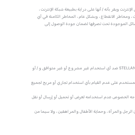
ترنت ويقر بأنه / أنها على دراية بطبيعة شبكة الإنترنت ،
ت ، ومخاطر الانقطاع ، وبشكل عام ، المخاطر الكامنة في أي
ترنت. تستخدم شركة STELLANTIS GROUP جميع الوسائل الموجودة تحت تصرفها لضمان جودة الوصول إلى
يتعهد المستخدم بالامتثال للإشعار القانوني الحالي ويضمن لـ STELLANTIS GROUP ضد أي استخدام غير مشروع أو غير متوافق و / أو
مستخدم على عدم القيام بأي استخدام تجاري أو مربح لجميع
 وجه الخصوص عدم استخدامه لعرض أو تحميل أو إرسال أو نقل
الرجل والمرأة ، وحماية الأطفال والمراهقين ، ولا سيما من